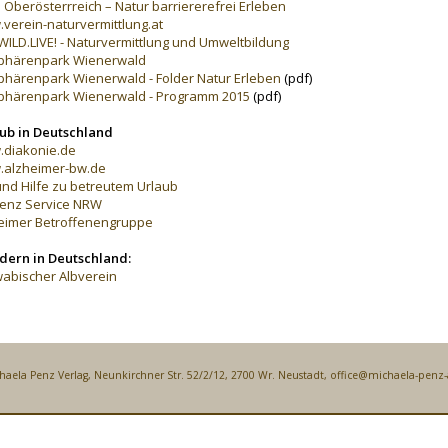
 Oberösterrreich – Natur barriererefrei Erleben
verein-naturvermittlung.at
WILD.LIVE! - Naturvermittlung und Umweltbildung
phärenpark Wienerwald
phärenpark Wienerwald - Folder Natur Erleben
(pdf)
phärenpark Wienerwald - Programm 2015
(pdf)
ub in Deutschland
diakonie.de
alzheimer-bw.de
und Hilfe zu betreutem Urlaub
enz Service NRW
eimer Betroffenengruppe
ern in Deutschland:
abischer Albverein
haela Penz Verlag, Neunkirchner Str. 52/2/12, 2700 Wr. Neustadt,
office@michaela-penz