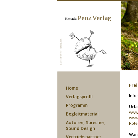
Penz Verlag
Michaela
Frei
Home
Info
Verlagsprofil
Programm
Urla
www.
Begleitmaterial
www.
Autoren, Sprecher,
Rote
Sound Design
Wand
Vertriebspartner