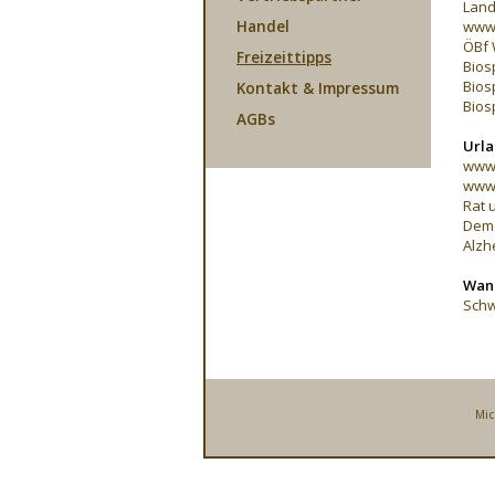
Land
Handel
www.
ÖBf 
Freizeittipps
Bios
Bios
Kontakt & Impressum
Bios
AGBs
Urla
www.
www.
Rat 
Dem
Alzh
Wand
Schw
Mic